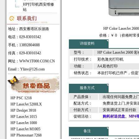
HP打印机西安维修
·
站
HP Color LaserJet
地址：西安雁塔区乐游路
价格：￥ 0 （价格时
电话：029-83010342
详细资料
手机：13892804688
型号：
HP Color LaserJet 26
传真：029-83010342
打印技术：
彩色激光打印机
网址：
WWW.IT000.COM.CN
功能：
A4,彩色打印
Email：Ylinv@126.com
销售状态：
本款打印机已停产，但是
服务方式
产品质保：
出现任何问题免费上
HP PSC 1218
配送方式：
免费送货上门,并安装调
HP LaserJet 5200LX
付款方式：
安装调试正常后付款
HP Deskjet 3918
促销活动：
购耗材送优盘、MP4
HP LaserJet 1015
HP LaserJet 1000
HP LaserJet M1005
备注
HP Photosmart 7268