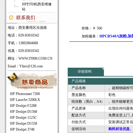
HP打印机西安维修
·
站
地址：西安雁塔区乐游路
价格：￥ 560
电话：029-83010342
HPCB540A加粉,加
加粉服务：
手机：13892804688
传真：029-83010342
网址：
WWW.IT000.COM.CN
Email：Ylinv@126.com
详细资料
产品规格
产品名称
。超精细碳粉可
HP Photosmart 7268
墨盒颜色
彩色
HP LaserJet 5200LX
纸张数（黑白，A4）
。组件能够更完
HP Deskjet F2288
产品质保
出现任何问题免
HP Deskjet D1568
配送方式
免费送货上门 ,
HP Deskjet 1125C
付款方式
安装调试正常后
HP Deskjet D1558
促销活动
购耗材送优盘、
HP Deskjet 3748