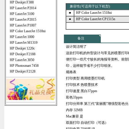
HP Deskjet F388
兼容性(可适用于以下机型)
HP LaserJet P2014
HP Color LaserJet 1518ni
HP LaserJet 5100
HP Color LaserJet CP1515n
HP LaserJet P2015
HP LaserJet P1007
HP Color LaserJet 1518ni
HP LaserJet 1000
备注
HP LaserJet M1319
设计简洁明了
HP Deskjet 1220c
这款打印机的外型设计与常见的喷墨打印
HP Deskjet F2188
便打印一些尺寸较长的海报等资料。前部
HP LaserJet 3050
HP Photosmart 7458
印，这样能节省不少打印纸张。
HP Deskjet F2128
规格表
打印类型 商用喷墨打印机
打印技术 热喷墨技术
打印速度 黑白37ppm
彩色33ppm
打印分辩率 第三代“富丽图”增强型彩色分屋技术、
内存 32MB
Mac兼容 是
双面打印 自动打印（可选）