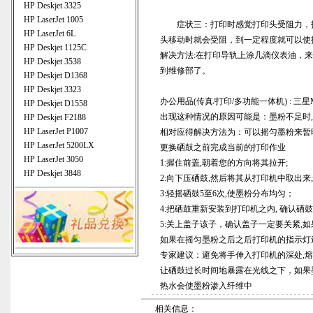
HP Deskjet 3325
HP LaserJet 1005
症状三：打印时感觉打印头受阻力，打
HP LaserJet 6L
头移动时就会受阻，到一定程度就可以使
HP Deskjet 1125C
解决方法:在打印导轨上涂几滴仪表油，
HP Deskjet 3538
到维修部了。
HP Deskjet D1368
HP Deskjet 3323
办公用品(传真/打印/多功能一体机) : 三
HP Deskjet D1558
出现这种情况的原因可能是：墨粉不足时,
HP Deskjet F2188
HP LaserJet P1007
相对应得解决方法为：可以摇匀墨粉来暂时
HP LaserJet 5200LX
更换硒鼓之前完成当前的打印作业
HP LaserJet 3050
1:握住前盖,朝着您的方向将其拉开;
HP Deskjet 3848
2:向下压硒鼓,然后将其从打印机中取出来;
3:轻摇硒鼓5至6次,使墨粉分布均匀；
4:把硒鼓重新安装到打印机之内, 确认硒鼓
5:关上盖子该子，确认盖子一定要关紧,如
如果在摇匀墨粉之后之后打印机的指示灯
专家建议：避免将手伸入打印机的深处,熔
让硒鼓过长时间地暴露在光线之下，如果墨
热水会使墨粉渗入纤维中
相关信息：