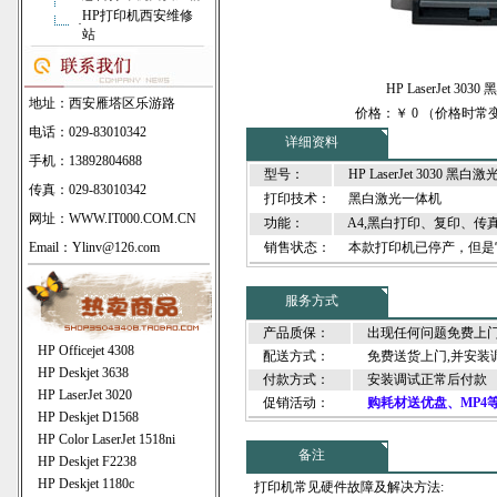
HP打印机西安维修
·
站
HP LaserJet 3
地址：西安雁塔区乐游路
价格：￥ 0 （价格时
电话：029-83010342
详细资料
手机：13892804688
型号：
HP LaserJet 3030 黑白
传真：029-83010342
打印技术：
黑白激光一体机
网址：
WWW.IT000.COM.CN
功能：
A4,黑白打印、复印、传
Email：Ylinv@126.com
销售状态：
本款打印机已停产，但是
服务方式
产品质保：
出现任何问题免费上
HP Officejet 4308
配送方式：
免费送货上门,并安装调
HP Deskjet 3638
付款方式：
安装调试正常后付款
HP LaserJet 3020
促销活动：
购耗材送优盘、MP4
HP Deskjet D1568
HP Color LaserJet 1518ni
备注
HP Deskjet F2238
HP Deskjet 1180c
打印机常见硬件故障及解决方法: